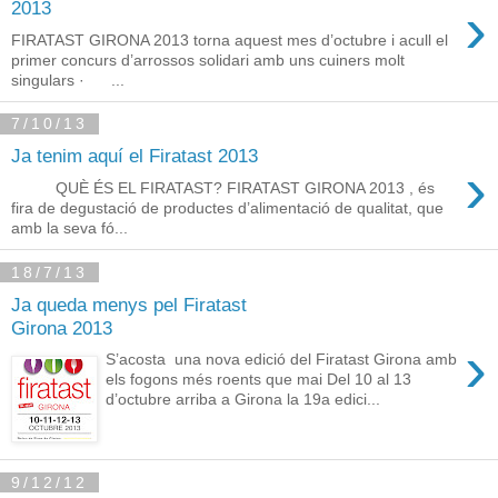
›
2013
FIRATAST GIRONA 2013 torna aquest mes d’octubre i acull el
primer concurs d’arrossos solidari amb uns cuiners molt
singulars · ...
7/10/13
Ja tenim aquí el Firatast 2013
›
QUÈ ÉS EL FIRATAST? FIRATAST GIRONA 2013 , és
fira de degustació de productes d’alimentació de qualitat, que
amb la seva fó...
18/7/13
Ja queda menys pel Firatast
Girona 2013
›
S’acosta una nova edició del Firatast Girona amb
els fogons més roents que mai Del 10 al 13
d’octubre arriba a Girona la 19a edici...
9/12/12