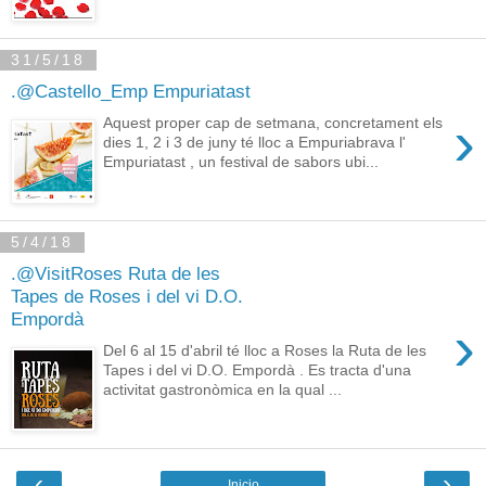
31/5/18
.@Castello_Emp Empuriatast
›
Aquest proper cap de setmana, concretament els
dies 1, 2 i 3 de juny té lloc a Empuriabrava l'
Empuriatast , un festival de sabors ubi...
5/4/18
.@VisitRoses Ruta de les
Tapes de Roses i del vi D.O.
Empordà
›
Del 6 al 15 d'abril té lloc a Roses la Ruta de les
Tapes i del vi D.O. Empordà . Es tracta d'una
activitat gastronòmica en la qual ...
‹
›
Inicio