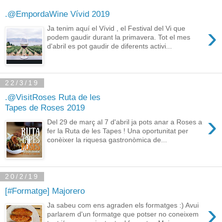
.@EmpordaWine Vívid 2019
›
Ja tenim aquí el Vívid , el Festival del Vi que
podem gaudir durant la primavera. Tot el mes
d'abril es pot gaudir de diferents activi...
22/3/19
.@VisitRoses Ruta de les
Tapes de Roses 2019
›
Del 29 de març al 7 d'abril ja pots anar a Roses a
fer la Ruta de les Tapes ! Una oportunitat per
conèixer la riquesa gastronòmica de...
20/2/19
[#Formatge] Majorero
›
Ja sabeu com ens agraden els formatges :) Avui
parlarem d'un formatge que potser no coneixem