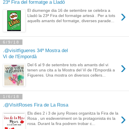
23ª Fira del formatge a Lladó
›
El diumenge dia 16 de setembre se celebra a
Lladó la 23ª Fira del formatge artesà . Per a tots
aquells amants del formatge, diverses parade...
6/9/18
.@visitfigueres 34ª Mostra del
Vi de l'Empordà
›
Del 6 al 9 de setembre tots els amants del vi
tenen una cita a la Mostra del Vi de l'Empordà a
Figueres. Una mostra on diversos cellers...
1/6/18
.@VisitRoses Fira de La Rosa
›
Els dies 2 i 3 de juny Roses organitza la Fira de la
Rosa , un esdeveniment on la protagonista és la
rosa. Durant la fira podrem trobar c...