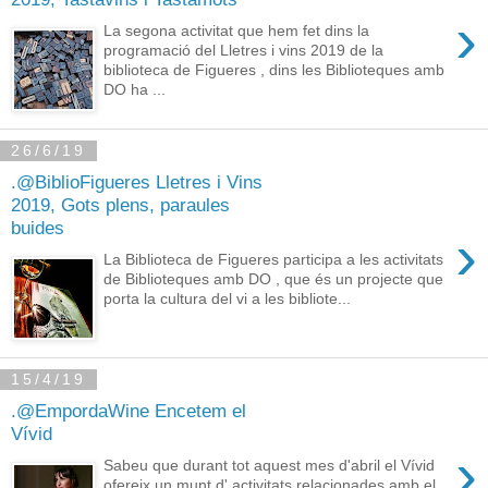
›
La segona activitat que hem fet dins la
programació del Lletres i vins 2019 de la
biblioteca de Figueres , dins les Biblioteques amb
DO ha ...
26/6/19
.@BiblioFigueres Lletres i Vins
2019, Gots plens, paraules
buides
›
La Biblioteca de Figueres participa a les activitats
de Biblioteques amb DO , que és un projecte que
porta la cultura del vi a les bibliote...
15/4/19
.@EmpordaWine Encetem el
Vívid
›
Sabeu que durant tot aquest mes d'abril el Vívid
ofereix un munt d' activitats relacionades amb el