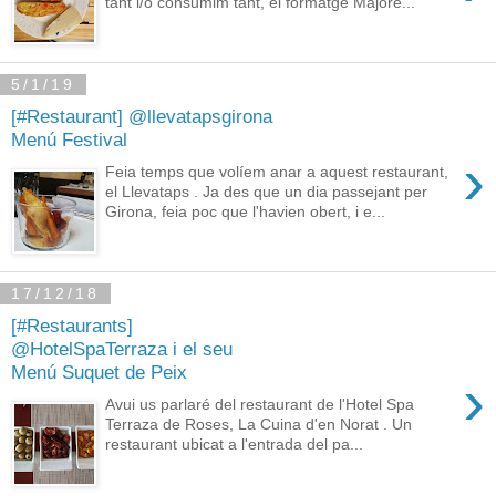
tant i/o consumim tant, el formatge Majore...
5/1/19
[#Restaurant] @llevatapsgirona
Menú Festival
›
Feia temps que volíem anar a aquest restaurant,
el Llevataps . Ja des que un dia passejant per
Girona, feia poc que l'havien obert, i e...
17/12/18
[#Restaurants]
@HotelSpaTerraza i el seu
Menú Suquet de Peix
›
Avui us parlaré del restaurant de l'Hotel Spa
Terraza de Roses, La Cuina d'en Norat . Un
restaurant ubicat a l'entrada del pa...