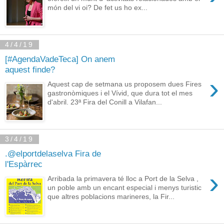
món del vi oi? De fet us ho ex...
4/4/19
[#AgendaVadeTeca] On anem
aquest finde?
›
Aquest cap de setmana us proposem dues Fires
gastronòmiques i el Vívid, que dura tot el mes
d'abril. 23ª Fira del Conill a Vilafan...
3/4/19
.@elportdelaselva Fira de
l'Espàrrec
›
Arribada la primavera té lloc a Port de la Selva ,
un poble amb un encant especial i menys turistic
que altres poblacions marineres, la Fir...